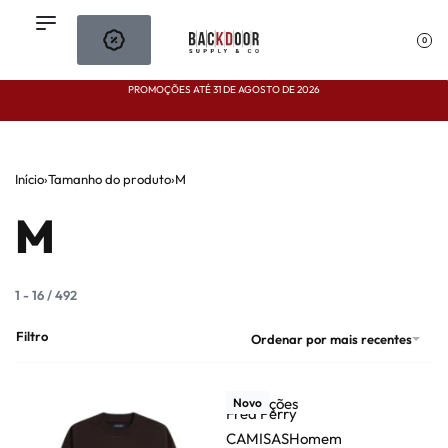
0
PROMOÇÕES ATÉ 31 DE AGOSTO DE 2026
P
Início
›
Tamanho do produto
›
M
M
1
-
16
/
492
Filtro
Ordenar por mais recentes
Ver opções
Novo
Fred Perry
CAMISAS
Homem