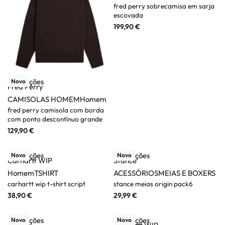
fred perry sobrecamisa em sarja
escovada
199,90
€
Ver opções
Novo
Fred Perry
CAMISOLAS HOMEM
Homem
fred perry camisola com borda
com ponto descontínuo grande
129,90
€
Ver opções
Ver opções
Novo
Novo
Carhartt WIP
Stance
Homem
TSHIRT
ACESSÓRIOS
MEIAS E BOXERS
carhartt wip t-shirt script
stance meias origin pack6
38,90
€
29,99
€
Ver opções
Ver opções
Novo
Novo