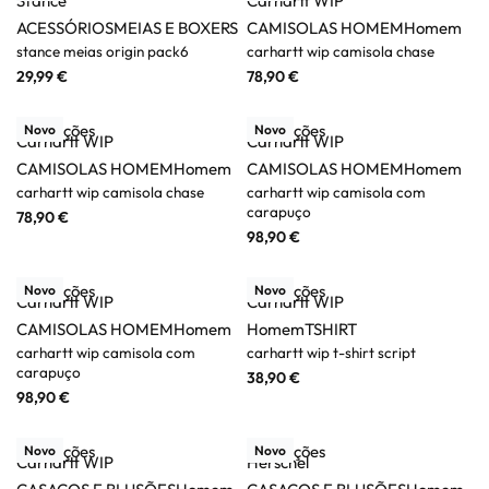
Stance
Carhartt WIP
ACESSÓRIOS
MEIAS E BOXERS
CAMISOLAS HOMEM
Homem
stance meias origin pack6
carhartt wip camisola chase
29,99
€
78,90
€
Ver opções
Ver opções
Novo
Novo
Carhartt WIP
Carhartt WIP
CAMISOLAS HOMEM
Homem
CAMISOLAS HOMEM
Homem
carhartt wip camisola chase
carhartt wip camisola com
carapuço
78,90
€
98,90
€
Ver opções
Ver opções
Novo
Novo
Carhartt WIP
Carhartt WIP
CAMISOLAS HOMEM
Homem
Homem
TSHIRT
carhartt wip camisola com
carhartt wip t-shirt script
carapuço
38,90
€
98,90
€
Ver opções
Ver opções
Novo
Novo
Carhartt WIP
Herschel