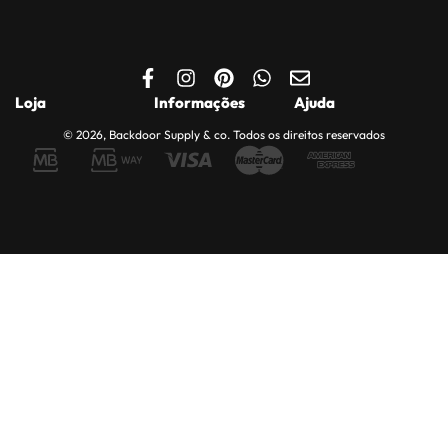
Loja
Informações
Ajuda
© 2026, Backdoor Supply & co. Todos os direitos reservados
Loja
Politica de
Quem somos
Privacidade
Minha Conta
Contactos
Política de Cookies
Carrinho
Apoio ao Cliente
Entregas, Trocas e
Finalizar Encomenda
Compras Seguras
Devoluções
Saldos e Promoções
Livro de
reclamações.