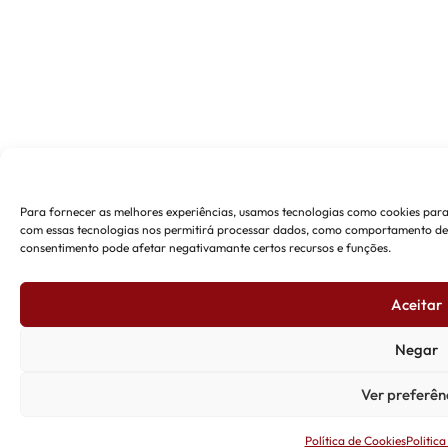
Para fornecer as melhores experiências, usamos tecnologias como cookies para
com essas tecnologias nos permitirá processar dados, como comportamento de na
consentimento pode afetar negativamante certos recursos e funções.
Aceitar
Negar
Ver preferên
Política de Cookies
Politic