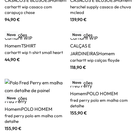
CASACOS E BLUSÕES
Homem
CASACOS E BLUSÕES
Homem
carhartt wip casaco com
herschel supply casaco de chuva
carapuço chase
mcleod
94,90
€
139,90
€
Ver opções
Ver opções
Novo
Novo
Carhartt WIP
Carhartt WIP
Homem
TSHIRT
CALÇAS E
carhartt wip t-shirt small heart
JARDINEIRAS
Homem
44,90
€
carhartt wip calças floyde
118,90
€
Ver opções
Novo
Fred Perry
Homem
POLO HOMEM
Ver opções
Novo
fred perry polo em malha com
Fred Perry
detalhe
Homem
POLO HOMEM
155,90
€
fred perry polo em malha com
detalhe
155,90
€