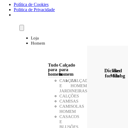
Política de Cookies
Politica de Privacidade
Loja
Homem
Tudo
Calçado
para
para
Dickies
Red
homem
homem
for life
Winbg
CALÇAS
CALÇADO
E
HOMEM
JARDINEIRAS
CALÇÕES
CAMISAS
CAMISOLAS
HOMEM
CASACOS
E
BLUSÕES