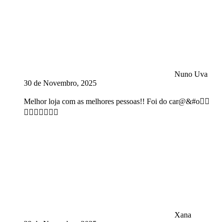
Nuno Uva
30 de Novembro, 2025
Melhor loja com as melhores pessoas!! Foi do car@&#o👍🏻
👍🏻👍🏻👍🏻😍
Xana