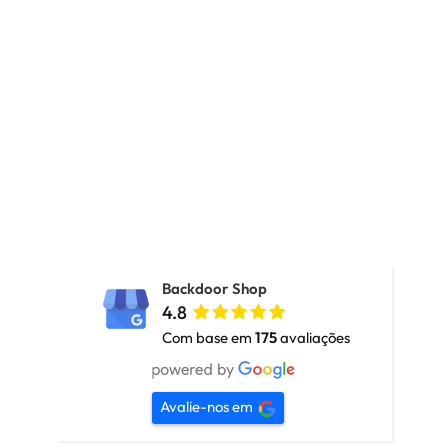
Ordenar por mais
recentes
Filtro
Novo
-53% OFF
Ver opções
Backdoor Shop
Levis
4.8
CALÇAS E
Com base em
175
avaliações
JARDINEIRAS
Homem
levis calças 511 slim fit
Avalie-nos em
84,90
€
39,50
€