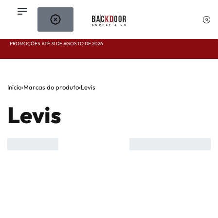
0
PROMOÇÕES ATÉ 31 DE AGOSTO DE 2026
Início
›
Marcas do produto
›
Levis
Levis
VER
2
3
4