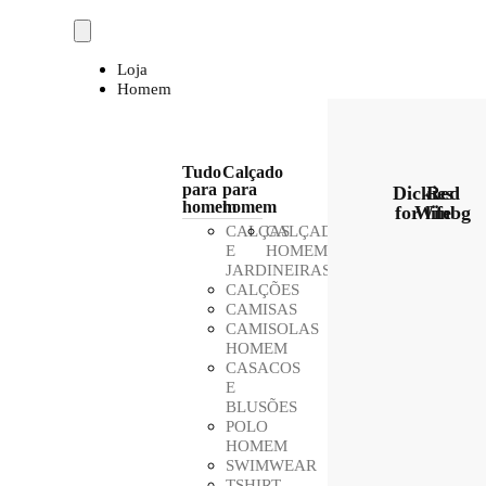
Loja
Homem
Tudo
Calçado
para
para
Dickies
Red
homem
homem
for life
Winbg
CALÇAS
CALÇADO
E
HOMEM
JARDINEIRAS
CALÇÕES
CAMISAS
CAMISOLAS
HOMEM
CASACOS
E
BLUSÕES
POLO
HOMEM
SWIMWEAR
TSHIRT