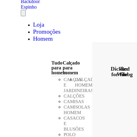
Loja
Promoções
Homem
Tudo
Calçado
para
para
Dickies
Red
homem
homem
for life
Winbg
CALÇAS
CALÇADO
E
HOMEM
JARDINEIRAS
CALÇÕES
CAMISAS
CAMISOLAS
HOMEM
CASACOS
E
BLUSÕES
POLO