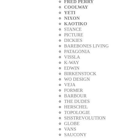
FRED PERRY
COOLWAY
YETI
NIXON
KAOTIKO
STANCE
PICTURE
DICKIES
BAREBONES LIVING
PATAGONIA
VISSLA
K-WAY
EDWIN
BIRKENSTOCK
WO DESIGN
VEJA
FORMER
BARBOUR
THE DUDES
HERSCHEL
TOPOLOGIE
SISSTREVOLUTION
GLOBE
VANS
SAUCONY