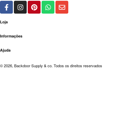
Loja
Loja
Informações
Minha Conta
Politica de Privacidade
Carrinho
Ajuda
Política de Cookies
Finalizar Encomenda
Quem somos
Entregas, Trocas e Devoluções
© 2026, Backdoor Supply & co. Todos os direitos reservados
Contactos
Saldos e Promoções
Apoio ao Cliente
Livro de reclamações.
Compras Seguras