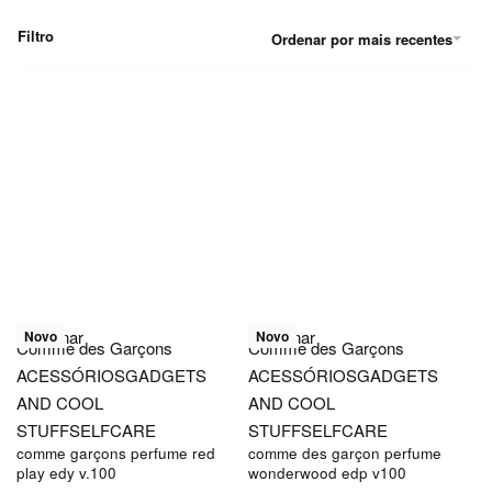
Filtro
Ordenar por mais recentes
Adicionar
Adicionar
Novo
Novo
Comme des Garçons
Comme des Garçons
ACESSÓRIOS
GADGETS
ACESSÓRIOS
GADGETS
AND COOL
AND COOL
STUFF
SELFCARE
STUFF
SELFCARE
comme garçons perfume red
comme des garçon perfume
play edy v.100
wonderwood edp v100