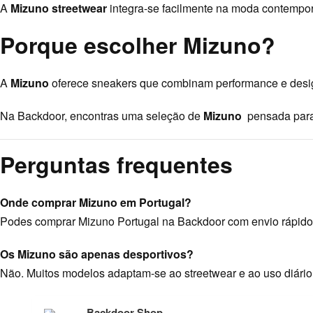
A
Mizuno streetwear
integra-se facilmente na moda contempor
product
CALÇADO HOMEM
Homem
PROMOÇÕES
mizuno sapatilha s.wave rider beta
has
Porque escolher Mizuno?
multiple
O
O
199,89
€
139,92
€
variants.
preço
preço
A
Mizuno
oferece sneakers que combinam performance e design
original
atual
The
era:
é:
options
199,89 €.
139,92 €.
Na Backdoor, encontras uma seleção de
Mizuno
pensada para
may
be
Perguntas frequentes
chosen
on
the
Onde comprar Mizuno em Portugal?
product
Podes comprar Mizuno Portugal na Backdoor com envio rápido 
page
Os Mizuno são apenas desportivos?
Não. Muitos modelos adaptam-se ao streetwear e ao uso diário
Backdoor Shop