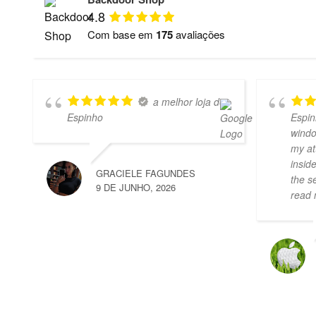
4.8
Com base em
175
avaliações
a melhor loja de
Espinho
Espin
windo
my at
insid
GRACIELE FAGUNDES
the s
9 DE JUNHO, 2026
read