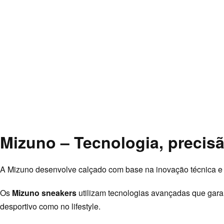
Ordenar por mais
recentes
Filtro
Novo
Mizuno – Tecnologia, precis
-30% OFF
ESGOTADO
ESGOTADO
A
Mizuno
desenvolve calçado com base na inovação técnica e
ESGOTADO
Os
Mizuno sneakers
utilizam tecnologias avançadas que gara
ESGOTADO
desportivo como no lifestyle.
This
Mizuno