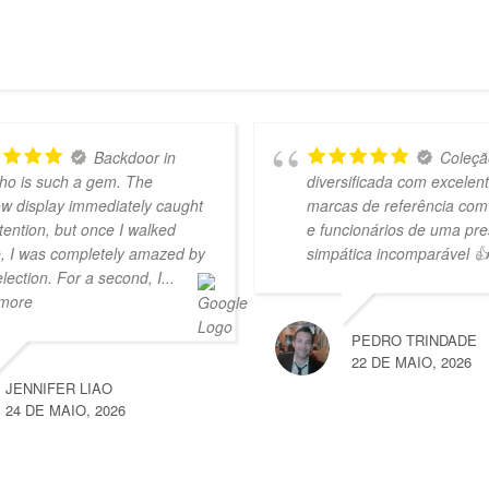
Backdoor in
Coleçã
ho is such a gem. The
diversificada com excelen
w display immediately caught
marcas de referência com
tention, but once I walked
e funcionários de uma pre
e, I was completely amazed by
simpática incomparável 👍
election. For a second, I
...
 more
PEDRO TRINDADE
22 DE MAIO, 2026
JENNIFER LIAO
24 DE MAIO, 2026