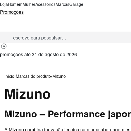
Ir
Loja
Homem
Mulher
Acessórios
Marcas
Garage
para
Promoções
o
conteúdo
Pesquisar
por:
0
ABRIR
DETALHES
promoções até 31 de agosto de 2026
CARRINHO
DA
CONTA
ABERTA
Início
›
Marcas do produto
›
Mizuno
Mizuno
Mizuno – Performance japo
A
Mizuno
combina inovação técnica com uma abordagem esté