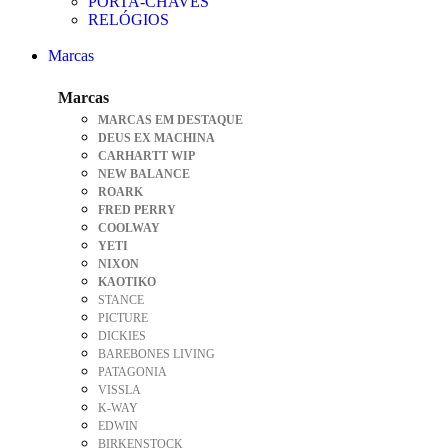
PORTA-CHAVES
RELÓGIOS
Marcas
Marcas
MARCAS EM DESTAQUE
DEUS EX MACHINA
CARHARTT WIP
NEW BALANCE
ROARK
FRED PERRY
COOLWAY
YETI
NIXON
KAOTIKO
STANCE
PICTURE
DICKIES
BAREBONES LIVING
PATAGONIA
VISSLA
K-WAY
EDWIN
BIRKENSTOCK