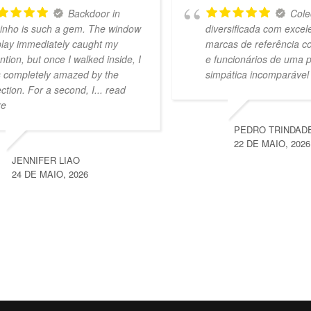
Backdoor in
Cole
inho is such a gem. The window
diversificada com excel
play immediately caught my
marcas de referência c
ention, but once I walked inside, I
e funcionários de uma 
 completely amazed by the
simpática incomparável
ection. For a second, I
... read
re
PEDRO TRINDAD
22 DE MAIO, 2026
JENNIFER LIAO
24 DE MAIO, 2026