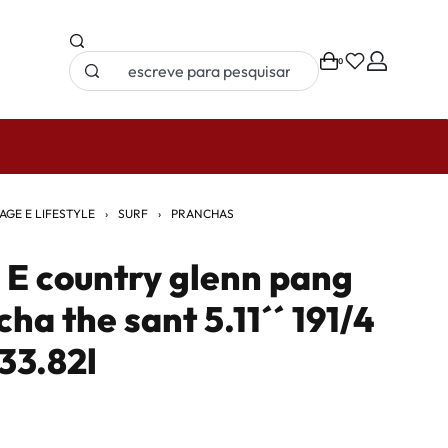
0
PORTES 
AGE E LIFESTYLE
›
SURF
›
PRANCHAS
 E country glenn pang
ha the sant 5.11´´ 191/4
33.82l