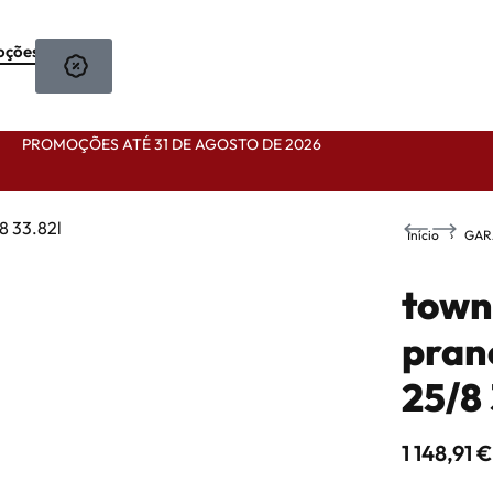
oções
PROMOÇÕES ATÉ 31 DE AGOSTO DE 2026
Início
›
GAR
town
pranc
25/8 
569,90
€
923,90
€
1 148,91
€