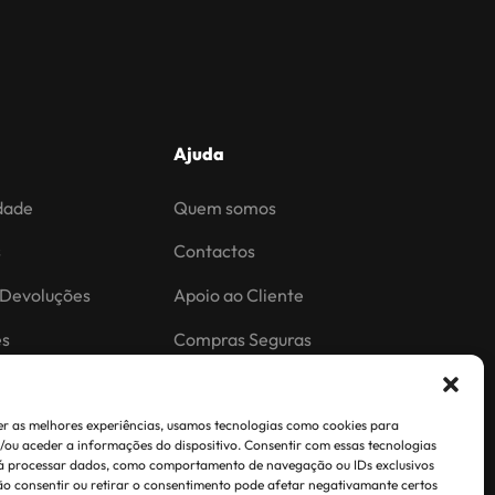
Ajuda
idade
Quem somos
s
Contactos
 Devoluções
Apoio ao Cliente
es
Compras Seguras
ões.
r as melhores experiências, usamos tecnologias como cookies para
ou aceder a informações do dispositivo. Consentir com essas tecnologias
rá processar dados, como comportamento de navegação ou IDs exclusivos
Não consentir ou retirar o consentimento pode afetar negativamante certos