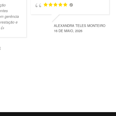
ção
entes
om gerência
prestação e
ALEXANDRA TELES MONTEIRO
 👍
16 DE MAIO, 2026
E