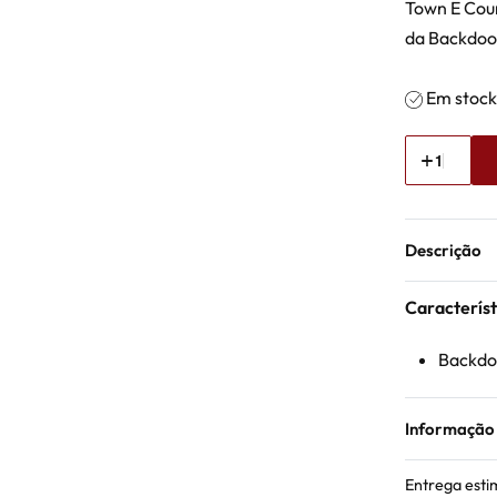
Town E Coun
da Backdoo
Em stoc
Descrição
Característ
Backdoo
Informação
Entrega esti