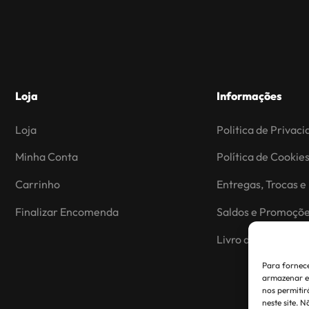
Loja
Informações
Loja
Politica de Privac
Minha Conta
Política de Cookie
Carrinho
Entregas, Trocas e
Finalizar Encomenda
Saldos e Promoçõ
Livro de reclamaç
Para fornece
armazenar e/
nos permiti
neste site. 