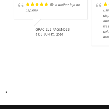
a melhor loja de
Espinho
Esp
dis
att
was
GRACIELE FAGUNDES
sel
9 DE JUNHO, 2026
mo