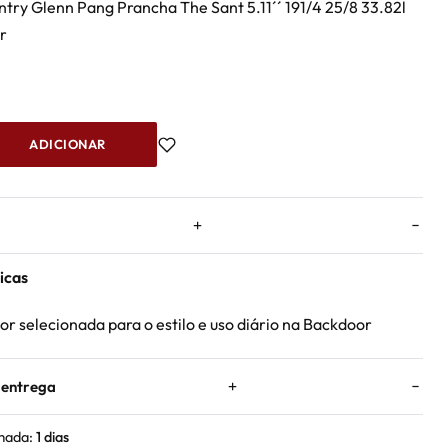
try Glenn Pang Prancha The Sant 5.11´´ 191/4 25/8 33.82l
r
k
ADICIONAR
icas
r selecionada para o estilo e uso diário na Backdoor
 entrega
mada:
1 dias