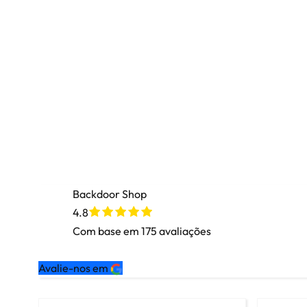
Backdoor Shop
4.8
Com base em
175
avaliações
Avalie-nos em