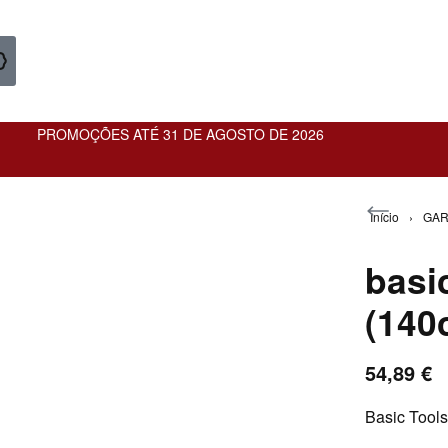
PROMOÇÕES ATÉ 31 DE AGOSTO DE 2026
Início
›
GAR
basi
(140
54,89
€
59,90
€
Basic Tool