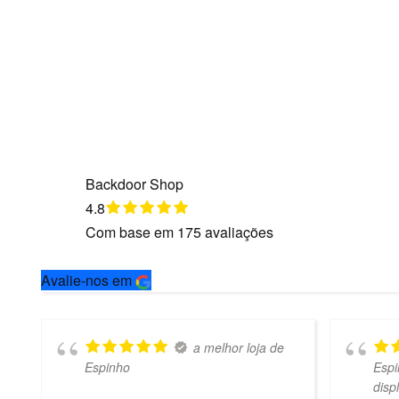
Backdoor Shop
4.8
Com base em
175
avaliações
Avalie-nos em
a melhor loja de
Espinho
Espi
disp