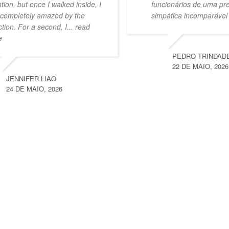
ntion, but once I walked inside, I
funcionários de uma pr
completely amazed by the
simpática incomparável
ction. For a second, I
... read
e
PEDRO TRINDAD
22 DE MAIO, 2026
JENNIFER LIAO
24 DE MAIO, 2026