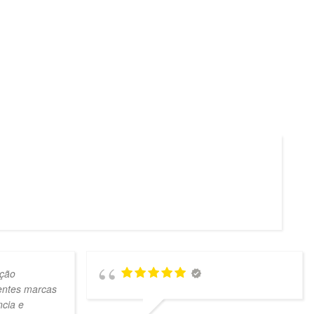
ção
lentes marcas
ncia e