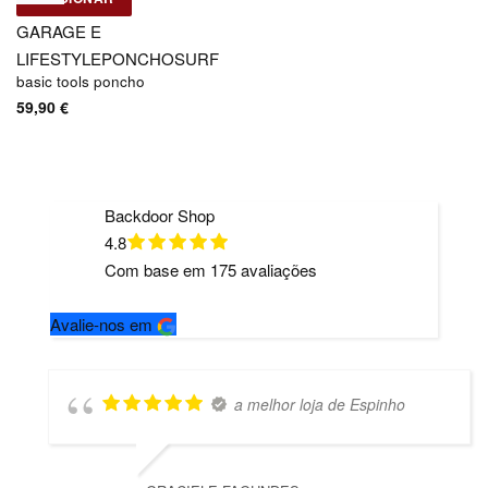
Basic Tools
GARAGE E
LIFESTYLE
PONCHO
SURF
basic tools poncho
59,90
€
Backdoor Shop
4.8
Com base em
175
avaliações
Avalie-nos em
a melhor loja de Espinho