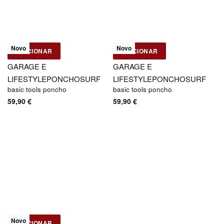
Novo
Novo
ADICIONAR
ADICIONAR
Basic Tools
Basic Tools
GARAGE E
GARAGE E
LIFESTYLE
PONCHO
SURF
LIFESTYLE
PONCHO
SURF
basic tools poncho
basic tools poncho
59,90
€
59,90
€
Novo
ADICIONAR