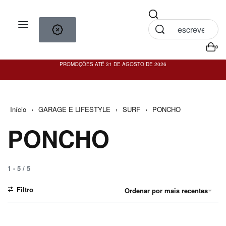
0
PROMOÇÕES ATÉ 31 DE AGOSTO DE 2026
PO
Início
›
GARAGE E LIFESTYLE
›
SURF
›
PONCHO
PONCHO
1
-
5
/
5
Filtro
Ordenar por mais recentes