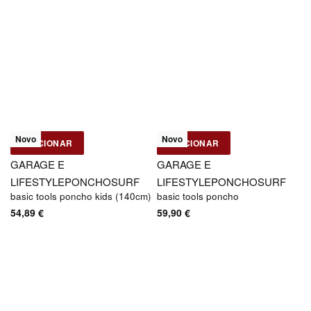
Novo
Novo
ADICIONAR
ADICIONAR
Basic Tools
Basic Tools
GARAGE E
GARAGE E
LIFESTYLE
PONCHO
SURF
LIFESTYLE
PONCHO
SURF
basic tools poncho kids (140cm)
basic tools poncho
54,89
€
59,90
€