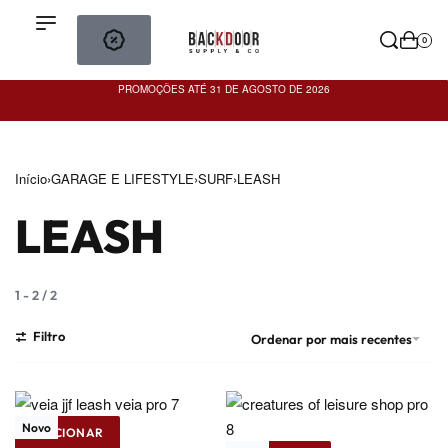
0
PROMOÇÕES ATÉ 31 DE AGOSTO DE 2026
PO
Início
›
GARAGE E LIFESTYLE
›
SURF
›
LEASH
LEASH
1
-
2
/
2
Filtro
Ordenar por mais recentes
Novo
ADICIONAR
Veia