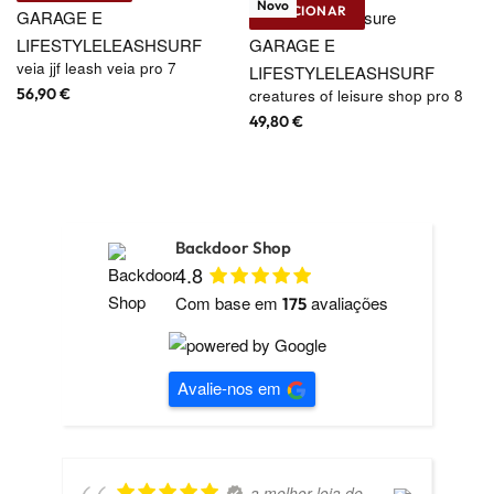
Novo
ADICIONAR
GARAGE E
Creatures of Leisure
LIFESTYLE
LEASH
SURF
GARAGE E
veia jjf leash veia pro 7
LIFESTYLE
LEASH
SURF
56,90
€
creatures of leisure shop pro 8
49,80
€
Backdoor Shop
4.8
Com base em
avaliações
175
Avalie-nos em
a melhor loja de