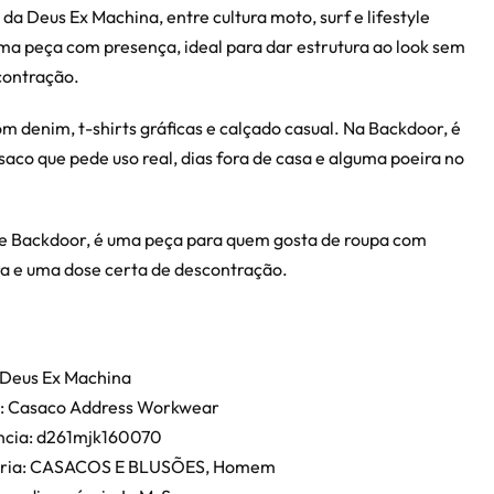
 da Deus Ex Machina, entre cultura moto, surf e lifestyle
ma peça com presença, ideal para dar estrutura ao look sem
contração.
 denim, t-shirts gráficas e calçado casual. Na Backdoor, é
asaco que pede uso real, dias fora de casa e alguma poeira no
e Backdoor, é uma peça para quem gosta de roupa com
ra e uma dose certa de descontração.
 Deus Ex Machina
: Casaco Address Workwear
ncia: d261mjk160070
ria: CASACOS E BLUSÕES, Homem