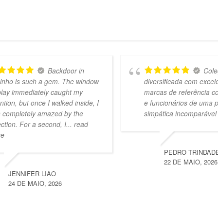
Backdoor in
Cole
inho is such a gem. The window
diversificada com excel
play immediately caught my
marcas de referência c
ention, but once I walked inside, I
e funcionários de uma 
 completely amazed by the
simpática incomparável
ection. For a second, I
... read
re
PEDRO TRINDAD
22 DE MAIO, 2026
JENNIFER LIAO
24 DE MAIO, 2026