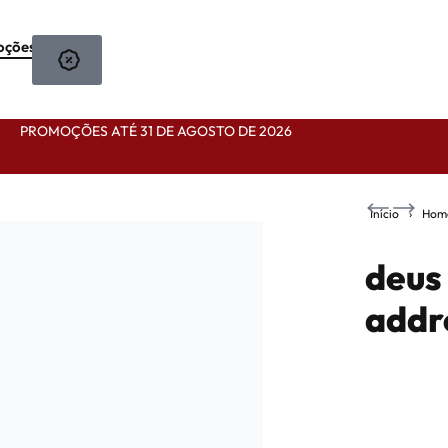
oções
PROMOÇÕES ATÉ 31 DE AGOSTO DE 2026
Início
›
Hom
deus
addr
178,90
€
125,23
€
-30%
228,90
€
OFF
160,23
€
-30%