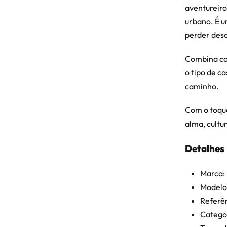
aventureiro
urbano. É u
perder des
Combina com
o tipo de c
caminho.
Com o toqu
alma, cultu
Detalhes
Marca:
Modelo
Referê
Catego