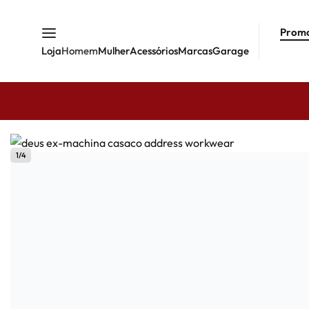
Prom
Loja
Homem
Mulher
Acessórios
Marcas
Garage
1
/
4