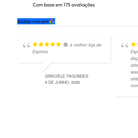
Com base em
175
avaliações
Avalie-nos em
a melhor loja de
Espinho
Esp
dis
att
was
GRACIELE FAGUNDES
sel
9 DE JUNHO, 2026
mo