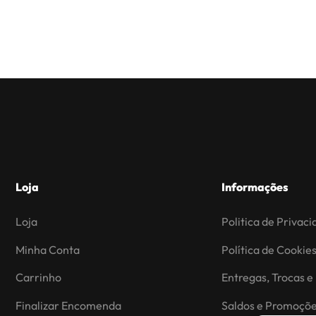
Loja
Informações
Loja
Politica de Privac
Minha Conta
Política de Cookie
Carrinho
Entregas, Trocas e
Finalizar Encomenda
Saldos e Promoçõ