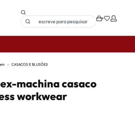
0
PORTES 
em
›
CASACOS E BLUSÕES
 ex-machina casaco
ess workwear