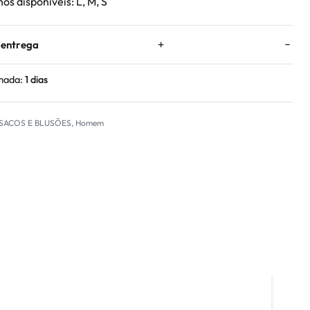
s disponíveis: L, M, S
 entrega
mada:
1 dias
SACOS E BLUSÕES
,
Homem