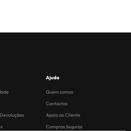
Ajuda
idade
Quem somos
s
Contactos
 Devoluções
Apoio ao Cliente
es
Compras Seguras