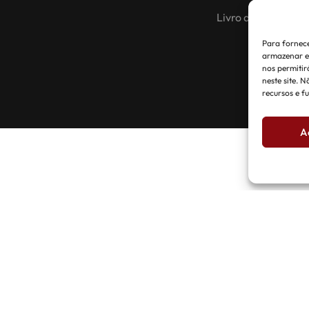
Livro de reclamaç
Para fornece
armazenar e/
nos permiti
neste site. 
recursos e f
A