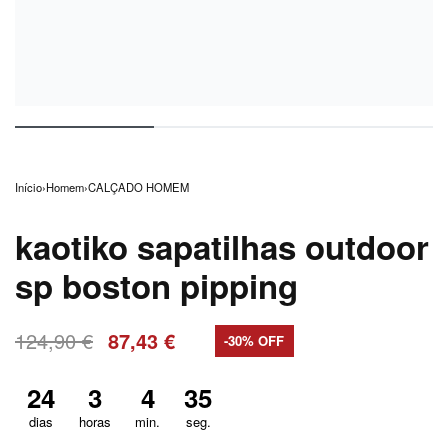
Início
›
Homem
›
CALÇADO HOMEM
kaotiko sapatilhas outdoor
sp boston pipping
124,90
€
87,43
€
-30% OFF