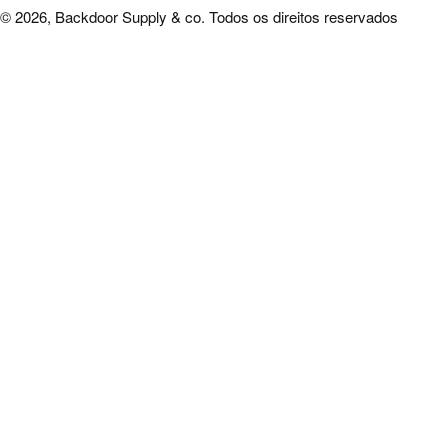
© 2026, Backdoor Supply & co. Todos os direitos reservados
Contactos
Saldos e Promoções
Apoio ao Cliente
Livro de reclamações.
Compras Seguras