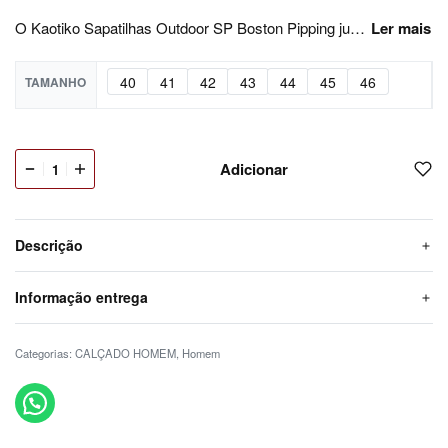
O Kaotiko Sapatilhas Outdoor SP Boston Pipping junta streetwear de Barcelona, gráficos fortes e conforto para o dia a dia num produto pensado para a rotina real. Sapatilhas com conforto e presença visual para uso diário, entre lifestyle, running heritage e streetwear. Encontra-o na Backdoor Shop e dá mais força ao teu look com uma escolha simples, atual e com personalidade.
40
41
42
43
44
45
46
TAMANHO
Adicionar
Descrição
Informação entrega
Categorias:
CALÇADO HOMEM
,
Homem